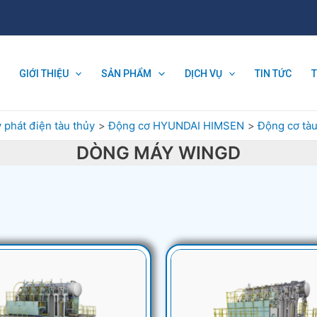
GIỚI THIỆU
SẢN PHẨM
DỊCH VỤ
TIN TỨC
 phát điện tàu thủy
Động cơ HYUNDAI HIMSEN
Động cơ tà
DÒNG MÁY WINGD