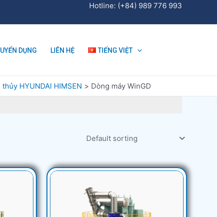
Hotline: (+84) 989 776 993
TUYỂN DỤNG
LIÊN HỆ
TIẾNG VIỆT
u thủy HYUNDAI HIMSEN
Dòng máy WinGD