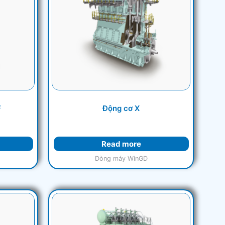
F
Động cơ X
Read more
Dòng máy WinGD