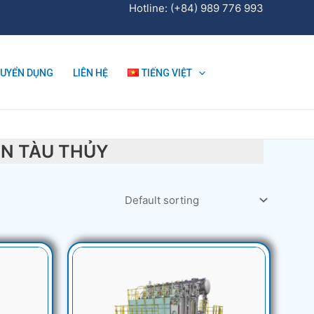
Hotline: (+84) 989 776 993
TUYỂN DỤNG
LIÊN HỆ
TIẾNG VIỆT
ỆN TÀU THỦY