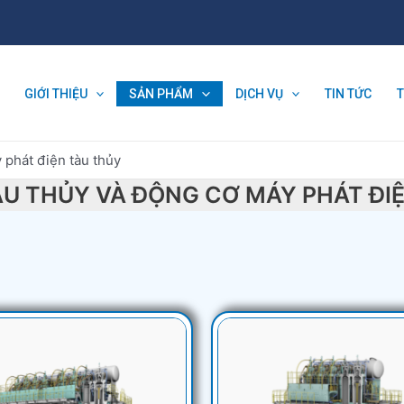
GIỚI THIỆU
SẢN PHẨM
DỊCH VỤ
TIN TỨC
 phát điện tàu thủy
U THỦY VÀ ĐỘNG CƠ MÁY PHÁT ĐI