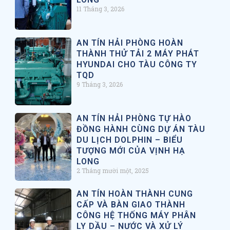
11 Tháng 3, 2026
AN TÍN HẢI PHÒNG HOÀN
THÀNH THỬ TẢI 2 MÁY PHÁT
HYUNDAI CHO TÀU CÔNG TY
TQD
9 Tháng 3, 2026
AN TÍN HẢI PHÒNG TỰ HÀO
ĐỒNG HÀNH CÙNG DỰ ÁN TÀU
DU LỊCH DOLPHIN – BIỂU
TƯỢNG MỚI CỦA VỊNH HẠ
LONG
2 Tháng mười một, 2025
AN TÍN HOÀN THÀNH CUNG
CẤP VÀ BÀN GIAO THÀNH
CÔNG HỆ THỐNG MÁY PHÂN
LY DẦU – NƯỚC VÀ XỬ LÝ