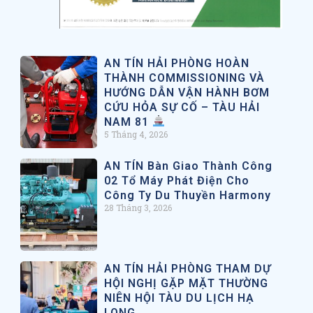
AN TÍN HẢI PHÒNG HOÀN
THÀNH COMMISSIONING VÀ
HƯỚNG DẪN VẬN HÀNH BƠM
CỨU HỎA SỰ CỐ – TÀU HẢI
NAM 81
5 Tháng 4, 2026
AN TÍN Bàn Giao Thành Công
02 Tổ Máy Phát Điện Cho
Công Ty Du Thuyền Harmony
28 Tháng 3, 2026
AN TÍN HẢI PHÒNG THAM DỰ
HỘI NGHỊ GẶP MẶT THƯỜNG
NIÊN HỘI TÀU DU LỊCH HẠ
LONG