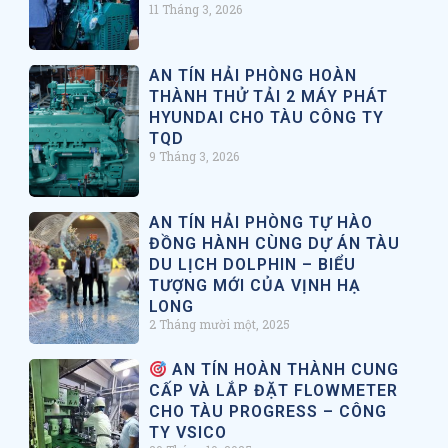
11 Tháng 3, 2026
AN TÍN HẢI PHÒNG HOÀN
THÀNH THỬ TẢI 2 MÁY PHÁT
HYUNDAI CHO TÀU CÔNG TY
TQD
9 Tháng 3, 2026
AN TÍN HẢI PHÒNG TỰ HÀO
ĐỒNG HÀNH CÙNG DỰ ÁN TÀU
DU LỊCH DOLPHIN – BIỂU
TƯỢNG MỚI CỦA VỊNH HẠ
LONG
2 Tháng mười một, 2025
AN TÍN HOÀN THÀNH CUNG
CẤP VÀ LẮP ĐẶT FLOWMETER
CHO TÀU PROGRESS – CÔNG
TY VSICO