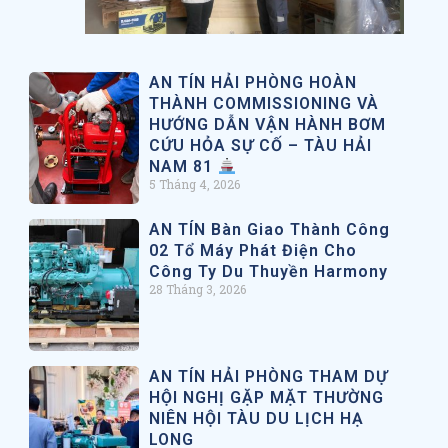
AN TÍN HẢI PHÒNG HOÀN
THÀNH COMMISSIONING VÀ
HƯỚNG DẪN VẬN HÀNH BƠM
CỨU HỎA SỰ CỐ – TÀU HẢI
NAM 81
5 Tháng 4, 2026
AN TÍN Bàn Giao Thành Công
02 Tổ Máy Phát Điện Cho
Công Ty Du Thuyền Harmony
28 Tháng 3, 2026
AN TÍN HẢI PHÒNG THAM DỰ
HỘI NGHỊ GẶP MẶT THƯỜNG
NIÊN HỘI TÀU DU LỊCH HẠ
LONG