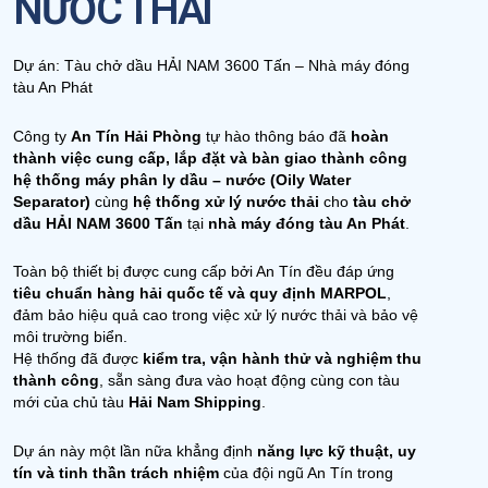
NƯỚC THẢI
Dự án: Tàu chở dầu HẢI NAM 3600 Tấn – Nhà máy đóng
tàu An Phát
Công ty
An Tín Hải Phòng
tự hào thông báo đã
hoàn
thành việc cung cấp, lắp đặt và bàn giao thành công
hệ thống máy phân ly dầu – nước (Oily Water
Separator)
cùng
hệ thống xử lý nước thải
cho
tàu chở
dầu HẢI NAM 3600 Tấn
tại
nhà máy đóng tàu An Phát
.
Toàn bộ thiết bị được cung cấp bởi An Tín đều đáp ứng
tiêu chuẩn hàng hải quốc tế và quy định MARPOL
,
đảm bảo hiệu quả cao trong việc xử lý nước thải và bảo vệ
môi trường biển.
Hệ thống đã được
kiểm tra, vận hành thử và nghiệm thu
thành công
, sẵn sàng đưa vào hoạt động cùng con tàu
mới của chủ tàu
Hải Nam Shipping
.
Dự án này một lần nữa khẳng định
năng lực kỹ thuật, uy
tín và tinh thần trách nhiệm
của đội ngũ An Tín trong