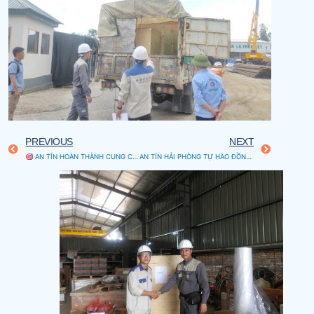
PREVIOUS
NEXT
AN TÍN HOÀN THÀNH CUNG CẤP VÀ LẮP ĐẶT FLOWMETER CHO TÀU PROGRESS – CÔNG TY VSICO
AN TÍN HẢI PHÒNG TỰ HÀO ĐỒNG HÀNH CÙNG DỰ ÁN TÀU DU LỊCH DOLPHIN – BIỂU TƯỢNG MỚI CỦA VỊNH HẠ LONG