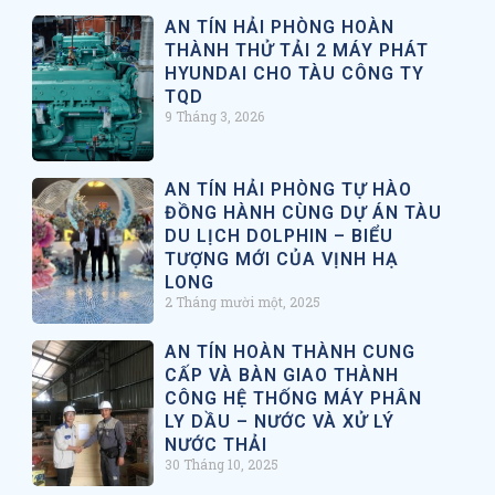
AN TÍN HẢI PHÒNG HOÀN
THÀNH THỬ TẢI 2 MÁY PHÁT
HYUNDAI CHO TÀU CÔNG TY
TQD
9 Tháng 3, 2026
AN TÍN HẢI PHÒNG TỰ HÀO
ĐỒNG HÀNH CÙNG DỰ ÁN TÀU
DU LỊCH DOLPHIN – BIỂU
TƯỢNG MỚI CỦA VỊNH HẠ
LONG
2 Tháng mười một, 2025
AN TÍN HOÀN THÀNH CUNG
CẤP VÀ BÀN GIAO THÀNH
CÔNG HỆ THỐNG MÁY PHÂN
LY DẦU – NƯỚC VÀ XỬ LÝ
NƯỚC THẢI
30 Tháng 10, 2025