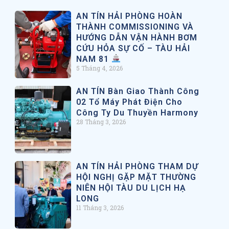
AN TÍN HẢI PHÒNG HOÀN
THÀNH COMMISSIONING VÀ
HƯỚNG DẪN VẬN HÀNH BƠM
CỨU HỎA SỰ CỐ – TÀU HẢI
NAM 81
5 Tháng 4, 2026
AN TÍN Bàn Giao Thành Công
02 Tổ Máy Phát Điện Cho
Công Ty Du Thuyền Harmony
28 Tháng 3, 2026
AN TÍN HẢI PHÒNG THAM DỰ
HỘI NGHỊ GẶP MẶT THƯỜNG
NIÊN HỘI TÀU DU LỊCH HẠ
LONG
11 Tháng 3, 2026