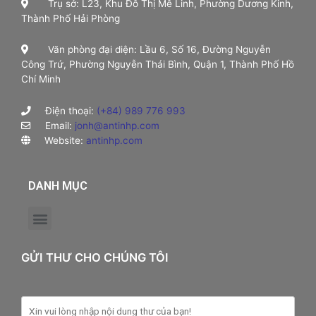
Trụ sở: L23, Khu Đô Thị Mê Linh, Phường Dương Kinh,
Thành Phố Hải Phòng
Văn phòng đại diện: Lầu 6, Số 16, Đường Nguyễn
Công Trứ, Phường Nguyễn Thái Bình, Quận 1, Thành Phố Hồ
Chí Minh
Điện thoại:
(+84) 989 776 993
Email:
jonh@antinhp.com
Website:
antinhp.com
DANH MỤC
GỬI THƯ CHO CHÚNG TÔI